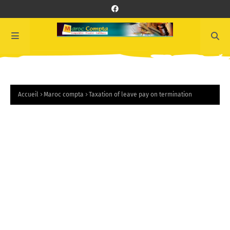
Accueil
Maroc compta
Taxation of leave pay on termination