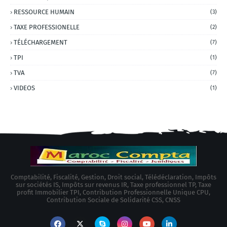
RESSOURCE HUMAIN
(3)
TAXE PROFESSIONELLE
(2)
TÉLÉCHARGEMENT
(7)
TPI
(1)
TVA
(7)
VIDEOS
(1)
Comptabilité, Fiscalité, Gestion, Droit social, Télédéclaration, Impôts
sur sociétés IS, Impôts sur revenus IR, Taxe professionnel TP, Taxe
profit Immobilier TPI, Contribution Professionnelle Unique CPU,
Contribution Sociale de Solidarité CSS, CNSS