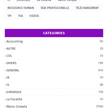
IS
JURIDIQUE
La fiscalité
Maroc compta
RESSOURCE HUMAIN
TAXE PROFESSIONELLE
TÉLÉCHARGEMENT
TPI
TVA
VIDEOS
CATEGORIES
Accounting
(5)
AUTRE
(2)
CSS
(1)
DIVERS
(10)
GENERAL
(54)
IR
(7)
IS
(8)
JURIDIQUE
(12)
La Fiscalité
(1)
Maroc Compta
(1134)