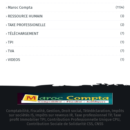
Maroc Compta
(1134)
RESSOURCE HUMAIN
(3)
TAXE PROFESSIONELLE
(2)
TÉLÉCHARGEMENT
(7)
TPI
(1)
TVA
(7)
VIDEOS
(1)
Comptabilité, Fiscalité, Gestion, Droit social, Télédéclaration, Impôts
sur sociétés IS, Impôts sur revenus IR, Taxe professionnel TP, Taxe
profit Immobilier TPI, Contribution Professionnelle Unique CPU,
Contribution Sociale de Solidarité CSS, CNSS