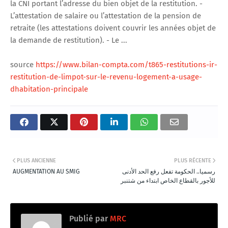
la CNI portant l’adresse du bien objet de la restitution. -
L’attestation de salaire ou l’attestation de la pension de
retraite (les attestations doivent couvrir les années objet de
la demande de restitution). - Le ...
source
https://www.bilan-compta.com/t865-restitutions-ir-
restitution-de-limpot-sur-le-revenu-logement-a-usage-
dhabitation-principale
PLUS ANCIENNE
PLUS RÉCENTE
AUGMENTATION AU SMIG
رسميا.. الحكومة تفعل رفع الحد الأدنى
للأجور بالقطاع الخاص ابتداء من شتنبر
Publié par
MRC