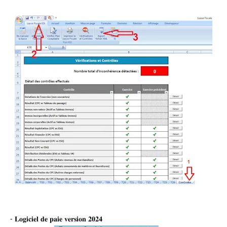
- 𝐋𝐨𝐠𝐢𝐜𝐢𝐞𝐥 𝐝𝐞 𝐩𝐚𝐢𝐞 𝐯𝐞𝐫𝐬𝐢𝐨𝐧 𝟐𝟎𝟐𝟒