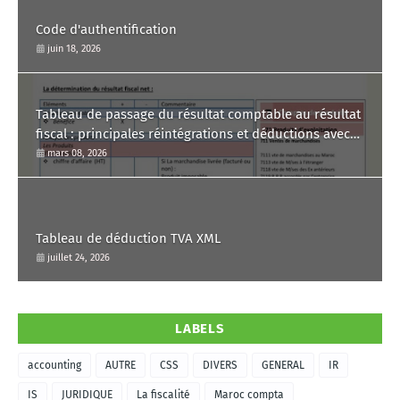
Code d'authentification
juin 18, 2026
Tableau de passage du résultat comptable au résultat
fiscal : principales réintégrations et déductions avec
commentaire.
mars 08, 2026
Tableau de déduction TVA XML
juillet 24, 2026
LABELS
accounting
AUTRE
CSS
DIVERS
GENERAL
IR
IS
JURIDIQUE
La fiscalité
Maroc compta