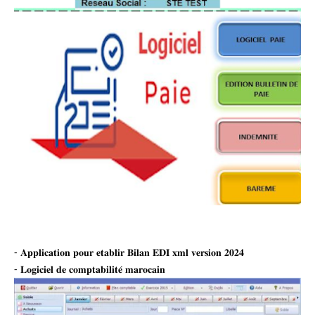
- 𝐀𝐩𝐩𝐥𝐢𝐜𝐚𝐭𝐢𝐨𝐧 𝐩𝐨𝐮𝐫 𝐞𝐭𝐚𝐛𝐥𝐢𝐫 𝐁𝐢𝐥𝐚𝐧 𝐄𝐃𝐈 𝐱𝐦𝐥 𝐯𝐞𝐫𝐬𝐢𝐨𝐧 𝟐𝟎𝟐𝟒
- 𝐋𝐨𝐠𝐢𝐜𝐢𝐞𝐥 𝐝𝐞 𝐜𝐨𝐦𝐩𝐭𝐚𝐛𝐢𝐥𝐢𝐭𝐞́ 𝐦𝐚𝐫𝐨𝐜𝐚𝐢𝐧 