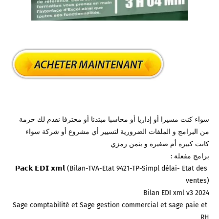
سواء كنت مسيرا أو إداريا أو محاسبا مبتدئا أو محترفا نقدم لك حزمة 
من البرامج و الملفات الضرورية لتسيير أي مشروع أو شركة سواء 
𝗣𝗮𝗰𝗸 𝗘𝗗𝗜 𝘅𝗺𝗹 (Bilan-TVA-Etat 9421-TP-Simpl délai- Etat des 
Sage comptabilité et Sage gestion commercial et sage paie et 