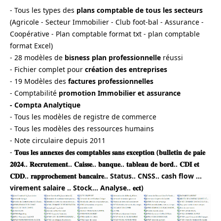
- Tous les types des 
plans comptable de tous les secteurs
(Agricole - Secteur Immobilier - Club foot-bal - Assurance - 
Coopérative - Plan comptable format txt - plan comptable 
format Excel)
- 28 modèles de 
bisness plan professionnelle
 réussi
- Fichier complet pour 
création des entreprises 
- 19 Modèles des 
factures professionnelles 
- Comptabilité 
promotion Immobilier et assurance
- Compta Analytique
- Tous les modèles de registre de commerce
- Tous les modèles des ressources humains
- Note circulaire depuis 2011
- 
𝐓𝐨𝐮𝐬 𝐥𝐞𝐬 𝐚𝐧𝐧𝐞𝐱𝐞𝐬 𝐝𝐞𝐬 𝐜𝐨𝐦𝐩𝐭𝐚𝐛𝐥𝐞𝐬 𝐬𝐚𝐧𝐬 𝐞𝐱𝐜𝐞𝐩𝐭𝐢𝐨𝐧 (𝐛𝐮𝐥𝐥𝐞𝐭𝐢𝐧 𝐝𝐞 𝐩𝐚𝐢𝐞 
𝟐𝟎𝟐𝟒.. 𝐑𝐞𝐜𝐫𝐮𝐭𝐞𝐦𝐞𝐧𝐭.. 𝐂𝐚𝐢𝐬𝐬𝐞.. 𝐛𝐚𝐧𝐪𝐮𝐞.. 𝐭𝐚𝐛𝐥𝐞𝐚𝐮 𝐝𝐞 𝐛𝐨𝐫𝐝.. 𝐂𝐃𝐈 𝐞𝐭 
𝐂𝐃𝐃.. 𝐫𝐚𝐩𝐩𝐫𝐨𝐜𝐡𝐞𝐦𝐞𝐧𝐭 𝐛𝐚𝐧𝐜𝐚𝐢𝐫𝐞.. Status.. CNSS.. cash flow ... 
virement salaire .. Stock... Analyse.. 𝐞𝐜𝐭)