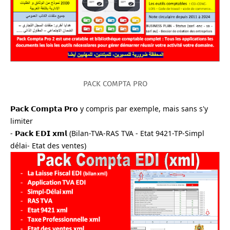
PACK COMPTA PRO
𝗣𝗮𝗰𝗸 𝗖𝗼𝗺𝗽𝘁𝗮 𝗣𝗿𝗼 y compris par exemple, mais sans s'y 
limiter
- 𝗣𝗮𝗰𝗸 𝗘𝗗𝗜 𝘅𝗺𝗹 (Bilan-TVA-RAS TVA - Etat 9421-TP-Simpl 
délai- Etat des ventes)