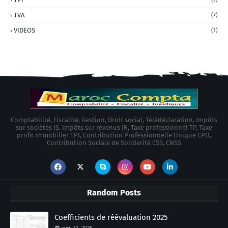
TVA
(7)
VIDEOS
(1)
Comptabilité, Fiscalité, Gestion, Droit social, Télédéclaration, Impôts
sur sociétés IS, Impôts sur revenus IR, Taxe professionnel TP, Taxe
profit Immobilier TPI, Contribution Professionnelle Unique CPU,
Contribution Sociale de Solidarité CSS, CNSS
Random Posts
Coefficients de réévaluation 2025