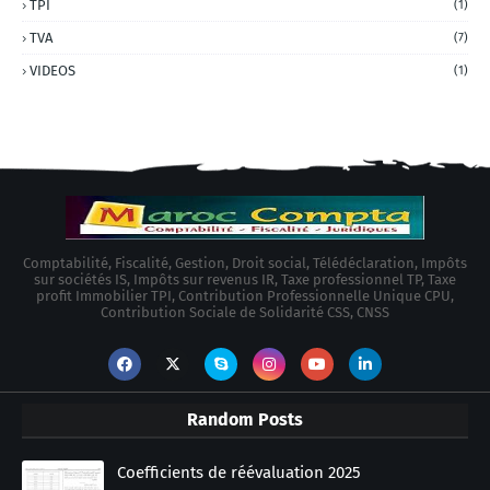
TPI
(1)
TVA
(7)
VIDEOS
(1)
Comptabilité, Fiscalité, Gestion, Droit social, Télédéclaration, Impôts
sur sociétés IS, Impôts sur revenus IR, Taxe professionnel TP, Taxe
profit Immobilier TPI, Contribution Professionnelle Unique CPU,
Contribution Sociale de Solidarité CSS, CNSS
Random Posts
Coefficients de réévaluation 2025