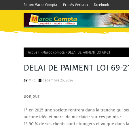
Forum Maroc Compta
Procés Verbaux
Facebook
Accueil
Maroc compta
DELAI DE PAIMENT LOI 69-21
DELAI DE PAIMENT LOI 69-2
MRC
décembre 25, 2024
Bonjour
1* en 2025 une societe rentrera dans la tranche qui ser
aucune idèe et merci de m'eclaicir sur ces points :
1* 90 % de ses clients sont etrangers et vu que dans la