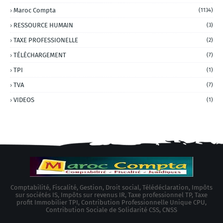
Maroc Compta
(1134)
RESSOURCE HUMAIN
(3)
TAXE PROFESSIONELLE
(2)
TÉLÉCHARGEMENT
(7)
TPI
(1)
TVA
(7)
VIDEOS
(1)
Comptabilité, Fiscalité, Gestion, Droit social, Télédéclaration, Impôts
sur sociétés IS, Impôts sur revenus IR, Taxe professionnel TP, Taxe
profit Immobilier TPI, Contribution Professionnelle Unique CPU,
Contribution Sociale de Solidarité CSS, CNSS