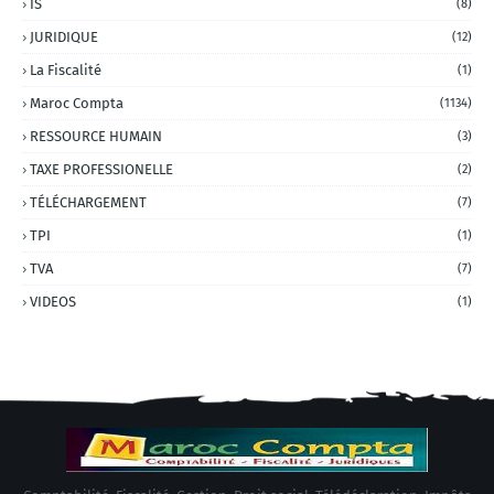
IS
(8)
JURIDIQUE
(12)
La Fiscalité
(1)
Maroc Compta
(1134)
RESSOURCE HUMAIN
(3)
TAXE PROFESSIONELLE
(2)
TÉLÉCHARGEMENT
(7)
TPI
(1)
TVA
(7)
VIDEOS
(1)