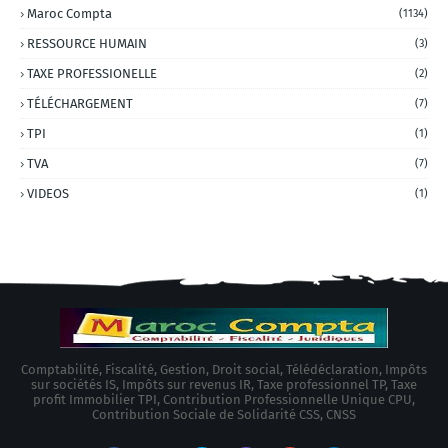
Maroc Compta
(1134)
RESSOURCE HUMAIN
(3)
TAXE PROFESSIONELLE
(2)
TÉLÉCHARGEMENT
(7)
TPI
(1)
TVA
(7)
VIDEOS
(1)
Comptabilité, Fiscalité, Gestion, Droit social, Télédéclaration, Impôts
sur sociétés IS, Impôts sur revenus IR, Taxe professionnel TP, Taxe
profit Immobilier TPI, Contribution Professionnelle Unique CPU,
Contribution Sociale de Solidarité CSS, CNSS