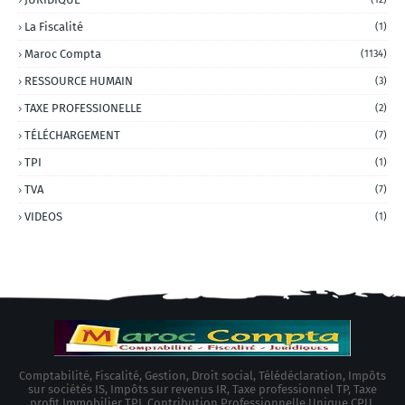
La Fiscalité
(1)
Maroc Compta
(1134)
RESSOURCE HUMAIN
(3)
TAXE PROFESSIONELLE
(2)
TÉLÉCHARGEMENT
(7)
TPI
(1)
TVA
(7)
VIDEOS
(1)
Comptabilité, Fiscalité, Gestion, Droit social, Télédéclaration, Impôts
sur sociétés IS, Impôts sur revenus IR, Taxe professionnel TP, Taxe
profit Immobilier TPI, Contribution Professionnelle Unique CPU,