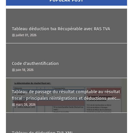
Tableau déduction tva Récupérable avec RAS TVA
juillet 01, 2026
Code d'authentification
juin 18, 2026
Tableau de passage du résultat comptable au résultat
fiscal : principales réintégrations et déductions avec
commentaire.
mars 08, 2026
Tableau de déduction TVA XML