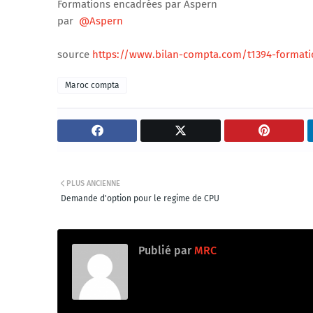
Formations encadrées par Aspern
par
@Aspern
source
https://www.bilan-compta.com/t1394-formati
Maroc compta
PLUS ANCIENNE
Demande d'option pour le regime de CPU
Publié par
MRC