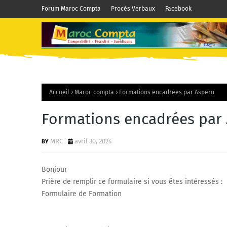
Forum Maroc Compta
Procés Verbaux
Facebook
Accueil
Maroc compta
Formations encadrées par Aspern
Formations encadrées par
MRC
avril 30, 2024
Bonjour
Prière de remplir ce formulaire si vous êtes intéressés :
Formulaire de Formation