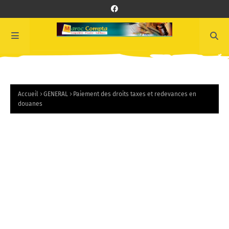
Accueil
GENERAL
Paiement des droits taxes et redevances en
douanes