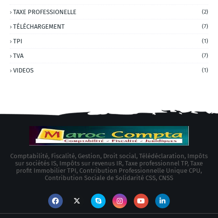
TAXE PROFESSIONELLE
(2)
TÉLÉCHARGEMENT
(7)
TPI
(1)
TVA
(7)
VIDEOS
(1)
Comptabilité, Fiscalité, Gestion, Droit social, Télédéclaration, Impôts
sur sociétés IS, Impôts sur revenus IR, Taxe professionnel TP, Taxe
profit Immobilier TPI, Contribution Professionnelle Unique CPU,
Contribution Sociale de Solidarité CSS, CNSS