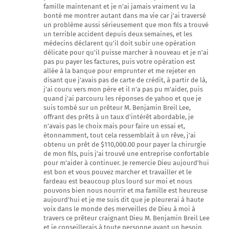
famille maintenant et je n'ai jamais vraiment vu la
bonté me montrer autant dans ma vie car j'ai traversé
un problème aussi sérieusement que mon fils a trouvé
un terrible accident depuis deux semaines, et les
médecins déclarent qu'il doit subir une opération
délicate pour qu'il puisse marcher à nouveau et je n'ai
pas pu payer les factures, puis votre opération est
allée à la banque pour emprunter et me rejeter en
disant que j'avais pas de carte de crédit, à partir de là,
j'ai couru vers mon père et il n'a pas pu m'aider, puis
quand j'ai parcouru les réponses de yahoo et que je
suis tombé sur un prêteur M. Benjamin Breil Lee,
offrant des prêts à un taux d'intérêt abordable, je
n'avais pas le choix mais pour faire un essai et,
étonnamment, tout cela ressemblait à un rêve, j'ai
obtenu un prêt de $110,000.00 pour payer la chirurgie
de mon fils, puis j'ai trouvé une entreprise confortable
pour m'aider à continuer. Je remercie Dieu aujourd'hui
est bon et vous pouvez marcher et travailler et le
fardeau est beaucoup plus lourd sur moi et nous
pouvons bien nous nourrir et ma famille est heureuse
aujourd'hui et je me suis dit que je pleurerai à haute
voix dans le monde des merveilles de Dieu à moi à
travers ce prêteur craignant Dieu M. Benjamin Breil Lee
et je conseillerais à toute personne ayant un besoin