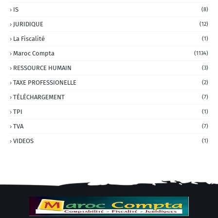
IS
(8)
JURIDIQUE
(12)
La Fiscalité
(1)
Maroc Compta
(1134)
RESSOURCE HUMAIN
(3)
TAXE PROFESSIONELLE
(2)
TÉLÉCHARGEMENT
(7)
TPI
(1)
TVA
(7)
VIDEOS
(1)