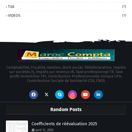
TVA
(7)
VIDEOS
(1)
Comptabilité, Fiscalité, Gestion, Droit social, Télédéclaration, Impôts
sur sociétés IS, Impôts sur revenus IR, Taxe professionnel TP, Taxe
profit Immobilier TPI, Contribution Professionnelle Unique CPU,
Contribution Sociale de Solidarité CSS, CNSS
Random Posts
Coefficients de réévaluation 2025
avril 11, 2025