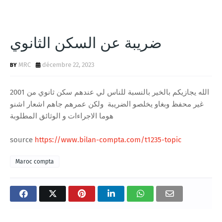
ضريبة عن السكن الثانوي
MRC
décembre 22, 2023
الله يجازيكم بالخير بالنسبة للناس لي عندهم سكن ثانوي من 2001
غير محفظ وبغاو يخلصو الضريبة ولكن عمرهم جاهم اشعار اشنو
هوما الاجراءات و الوثائق المطلوبة
source
https://www.bilan-compta.com/t1235-topic
Maroc compta