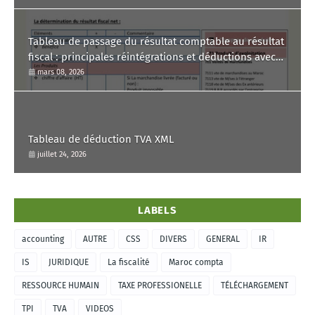
Tableau de passage du résultat comptable au résultat
fiscal : principales réintégrations et déductions avec
commentaire.
mars 08, 2026
Tableau de déduction TVA XML
juillet 24, 2026
LABELS
accounting
AUTRE
CSS
DIVERS
GENERAL
IR
IS
JURIDIQUE
La fiscalité
Maroc compta
RESSOURCE HUMAIN
TAXE PROFESSIONELLE
TÉLÉCHARGEMENT
TPI
TVA
VIDEOS