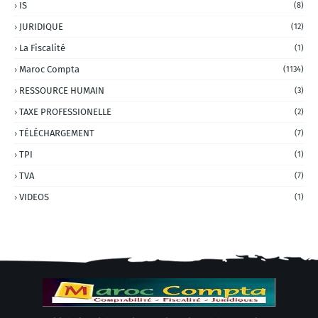
IS
(8)
JURIDIQUE
(12)
La Fiscalité
(1)
Maroc Compta
(1134)
RESSOURCE HUMAIN
(3)
TAXE PROFESSIONELLE
(2)
TÉLÉCHARGEMENT
(7)
TPI
(1)
TVA
(7)
VIDEOS
(1)