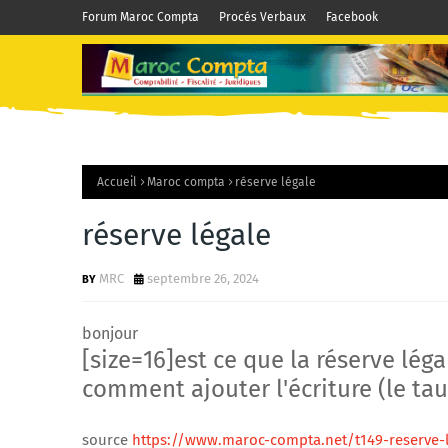
Forum Maroc Compta
Procés Verbaux
Facebook
Accueil
Maroc compta
réserve légale
réserve légale
MRC
septembre 26, 2024
bonjour
[size=16]est ce que la réserve légal
comment ajouter l'écriture (le tau
source
https://www.maroc-compta.net/t149-reserve-