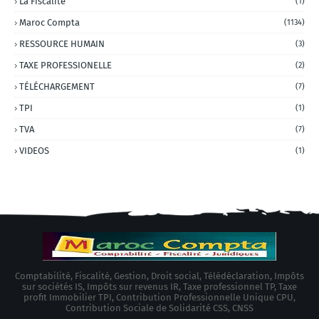
La Fiscalité
(1)
Maroc Compta
(1134)
RESSOURCE HUMAIN
(3)
TAXE PROFESSIONELLE
(2)
TÉLÉCHARGEMENT
(7)
TPI
(1)
TVA
(7)
VIDEOS
(1)
Comptabilité, Fiscalité, Gestion, Droit social, Télédéclaration, Impôts
sur sociétés IS, Impôts sur revenus IR, Taxe professionnel TP, Taxe
profit Immobilier TPI, Contribution Professionnelle Unique CPU,
Contribution Sociale de Solidarité CSS, CNSS