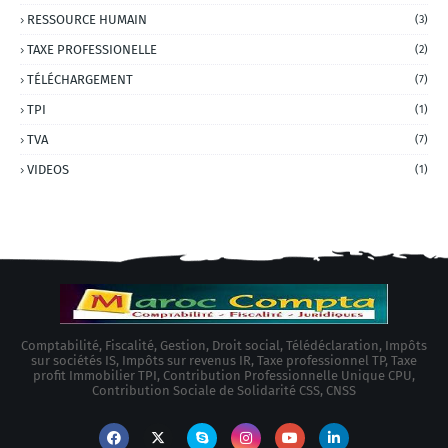
RESSOURCE HUMAIN
(3)
TAXE PROFESSIONELLE
(2)
TÉLÉCHARGEMENT
(7)
TPI
(1)
TVA
(7)
VIDEOS
(1)
Comptabilité, Fiscalité, Gestion, Droit social, Télédéclaration, Impôts
sur sociétés IS, Impôts sur revenus IR, Taxe professionnel TP, Taxe
profit Immobilier TPI, Contribution Professionnelle Unique CPU,
Contribution Sociale de Solidarité CSS, CNSS