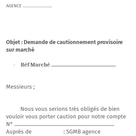
AGENCE ........................
Objet :
Demande de cautionnement provisoire
sur marché
-
Réf Marché .....................................................
Messieurs ;
Nous vous serions très obligés de bien
vouloir vous porter caution pour notre compte
N° ..................................................................................
Auprès de
: SGMB agence