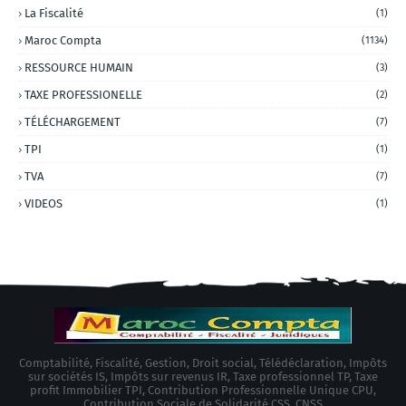
La Fiscalité
(1)
Maroc Compta
(1134)
RESSOURCE HUMAIN
(3)
TAXE PROFESSIONELLE
(2)
TÉLÉCHARGEMENT
(7)
TPI
(1)
TVA
(7)
VIDEOS
(1)
Comptabilité, Fiscalité, Gestion, Droit social, Télédéclaration, Impôts
sur sociétés IS, Impôts sur revenus IR, Taxe professionnel TP, Taxe
profit Immobilier TPI, Contribution Professionnelle Unique CPU,
Contribution Sociale de Solidarité CSS, CNSS