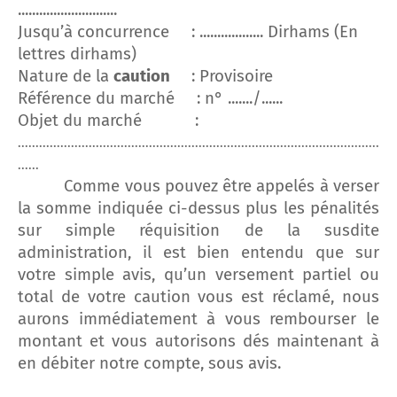
............................
Jusqu’à concurrence
: .................. Dirhams (En
lettres dirhams)
Nature de la
caution
: Provisoire
Référence du marché
: n° ......./......
Objet du marché
:
......................................................................................................
......
Comme vous pouvez être appelés à verser
la somme indiquée ci-dessus plus les pénalités
sur simple réquisition de la susdite
administration, il est bien entendu que sur
votre simple avis, qu’un versement partiel ou
total de votre caution vous est réclamé, nous
aurons immédiatement à vous rembourser le
montant et vous autorisons dés maintenant à
en débiter notre compte, sous avis.