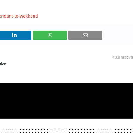
endant-le-wekkend
PLUS RÉCENT
tion