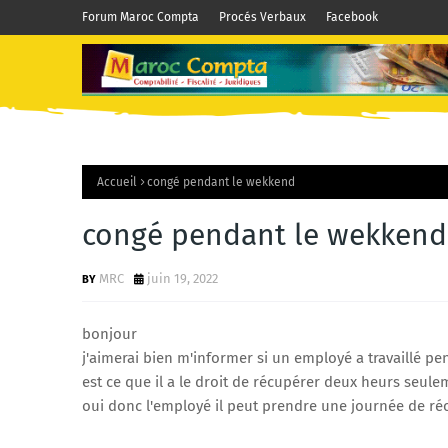
Forum Maroc Compta
Procés Verbaux
Facebook
Accueil
congé pendant le wekkend
congé pendant le wekkend
MRC
juin 19, 2022
bonjour
j'aimerai bien m'informer si un employé a travaillé 
est ce que il a le droit de récupérer deux heurs seuleme
oui donc l'employé il peut prendre une journée de ré