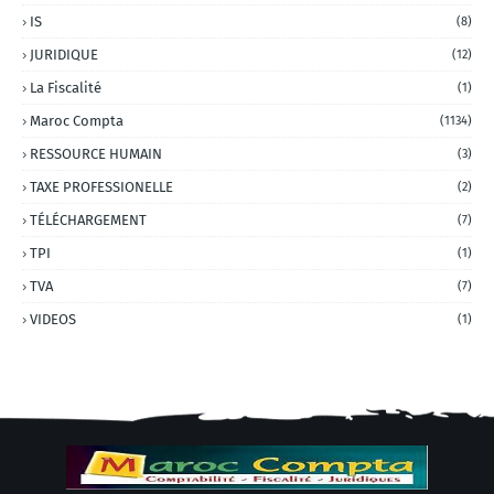
IS
(8)
JURIDIQUE
(12)
La Fiscalité
(1)
Maroc Compta
(1134)
RESSOURCE HUMAIN
(3)
TAXE PROFESSIONELLE
(2)
TÉLÉCHARGEMENT
(7)
TPI
(1)
TVA
(7)
VIDEOS
(1)