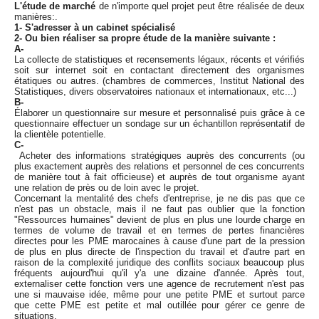
L'étude de marché
de n'importe quel projet peut être réalisée de deux
manières:.
1- S'adresser à un cabinet spécialisé
2- Ou bien réaliser sa propre étude de la manière suivante :
A-
La collecte de statistiques et recensements légaux, récents et vérifiés
soit sur internet soit en contactant directement des organismes
étatiques ou autres. (chambres de commerces, Institut National des
Statistiques, divers observatoires nationaux et internationaux, etc...)
B-
Élaborer un questionnaire sur mesure et personnalisé puis grâce à ce
questionnaire effectuer un sondage sur un échantillon représentatif de
la clientèle potentielle.
C-
Acheter des informations stratégiques auprès des concurrents (ou
plus exactement auprès des relations et personnel de ces concurrents
de manière tout à fait officieuse) et auprès de tout organisme ayant
une relation de près ou de loin avec le projet.
Concernant la mentalité des chefs d'entreprise, je ne dis pas que ce
n'est pas un obstacle, mais il ne faut pas oublier que la fonction
"Ressources humaines" devient de plus en plus une lourde charge en
termes de volume de travail et en termes de pertes financières
directes pour les PME marocaines à cause d'une part de la pression
de plus en plus directe de l'inspection du travail et d'autre part en
raison de la complexité juridique des conflits sociaux beaucoup plus
fréquents aujourd'hui qu'il y'a une dizaine d'année. Après tout,
externaliser cette fonction vers une agence de recrutement n'est pas
une si mauvaise idée, même pour une petite PME et surtout parce
que cette PME est petite et mal outillée pour gérer ce genre de
situations.