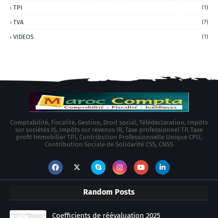
TPI
(1)
TVA
(7)
VIDEOS
(1)
Comptabilité, Fiscalité, Gestion, Droit social, Télédéclaration, Impôts
sur sociétés IS, Impôts sur revenus IR, Taxe professionnel TP, Taxe
profit Immobilier TPI, Contribution Professionnelle Unique CPU,
Contribution Sociale de Solidarité CSS, CNSS
Random Posts
Coefficients de réévaluation 2025