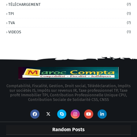
TÉLÉCHARGEMENT
(7)
TPI
(1)
TVA
(7)
VIDEOS
(1)
Comptabilité, Fiscalité, Gestion, Droit social, Télédéclaration, Impôts
sur sociétés IS, Impôts sur revenus IR, Taxe professionnel TP, Taxe
profit Immobilier TPI, Contribution Professionnelle Unique CPU,
Contribution Sociale de Solidarité CSS, CNSS
Random Posts