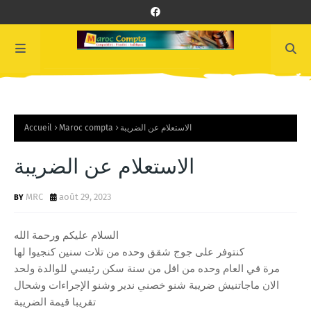
Accueil
Maroc compta
الاستعلام عن الضريبة
الاستعلام عن الضريبة
MRC
août 29, 2023
السلام عليكم ورحمة الله
كنتوفر على جوج شقق وحده من تلات سنين كنجيوا لها
مرة قي العام وحده من اقل من سنة سكن رئيسي للوالدة ولحد
الان ماجاتنيش ضريبة شنو خصني ندير وشنو الإجراءات وشحال
تقريبا قيمة الضريبة