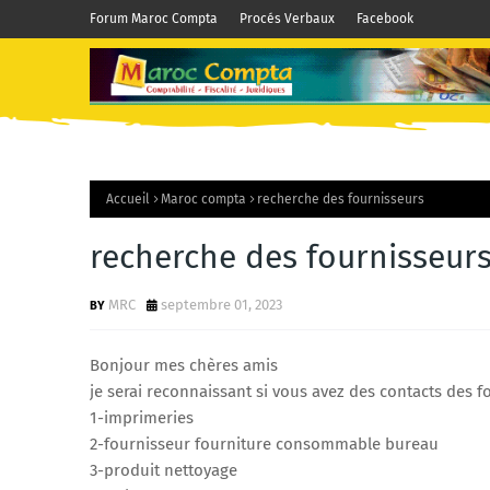
Forum Maroc Compta
Procés Verbaux
Facebook
Accueil
Maroc compta
recherche des fournisseurs
recherche des fournisseur
MRC
septembre 01, 2023
Bonjour mes chères amis
je serai reconnaissant si vous avez des contacts des f
1-imprimeries
2-fournisseur fourniture consommable bureau
3-produit nettoyage