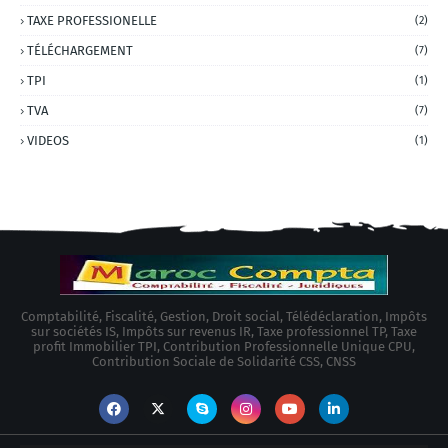
TAXE PROFESSIONELLE
(2)
TÉLÉCHARGEMENT
(7)
TPI
(1)
TVA
(7)
VIDEOS
(1)
Comptabilité, Fiscalité, Gestion, Droit social, Télédéclaration, Impôts
sur sociétés IS, Impôts sur revenus IR, Taxe professionnel TP, Taxe
profit Immobilier TPI, Contribution Professionnelle Unique CPU,
Contribution Sociale de Solidarité CSS, CNSS