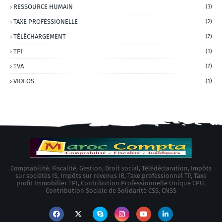
RESSOURCE HUMAIN
(3)
TAXE PROFESSIONELLE
(2)
TÉLÉCHARGEMENT
(7)
TPI
(1)
TVA
(7)
VIDEOS
(1)
Comptabilité, Fiscalité, Gestion, Droit social, Télédéclaration, Impôts
sur sociétés IS, Impôts sur revenus IR, Taxe professionnel TP, Taxe
profit Immobilier TPI, Contribution Professionnelle Unique CPU,
Contribution Sociale de Solidarité CSS, CNSS