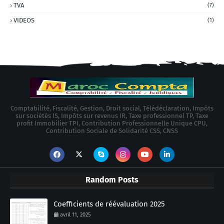
TVA
(7)
VIDEOS
(1)
Comptabilité, Fiscalité, Gestion, Droit social, Télédéclaration, Impôts
sur sociétés IS, Impôts sur revenus IR, Taxe professionnel TP, Taxe
profit Immobilier TPI, Contribution Professionnelle Unique CPU,
Contribution Sociale de Solidarité CSS, CNSS
Random Posts
Coefficients de réévaluation 2025
avril 11, 2025