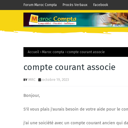
Forum Maroc Compta
Procés Verbaux
Facebook
Accueil
Maroc compta
compte courant associe
compte courant associe
MRC
octobre 19, 2023
Bonjour,
S'il vous plais j'aurais besoin de votre aide pour le c
j'ai une soiciété avec un compte courant ancien qui d