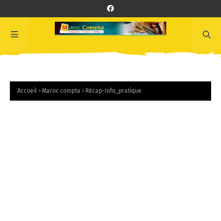
Accueil
Maroc compta
Récap-Info_pratique