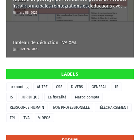
fiscal : principales réintégrations et déductions avec
commentaire.
mars 08, 2026
Tableau de déduction TVA XML
juillet 24, 2026
LABELS
accounting
AUTRE
CSS
DIVERS
GENERAL
IR
IS
JURIDIQUE
La fiscalité
Maroc compta
RESSOURCE HUMAIN
TAXE PROFESSIONELLE
TÉLÉCHARGEMENT
TPI
TVA
VIDEOS
FORUM