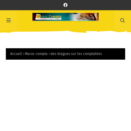
Accueil
Maroc compta
des blagues sur les comptables