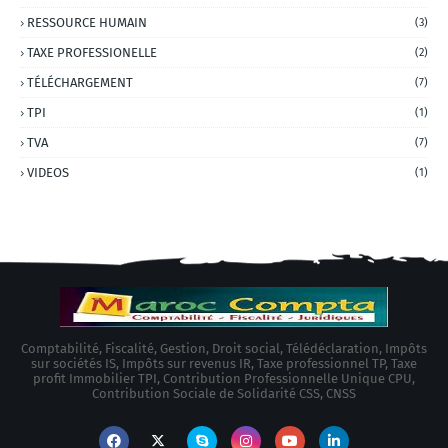
RESSOURCE HUMAIN
(3)
TAXE PROFESSIONELLE
(2)
TÉLÉCHARGEMENT
(7)
TPI
(1)
TVA
(7)
VIDEOS
(1)
Comptabilité, Fiscalité, Gestion, Droit social, Télédéclaration, Impôts
sur sociétés IS, Impôts sur revenus IR, Taxe professionnel TP, Taxe
profit Immobilier TPI, Contribution Professionnelle Unique CPU,
Contribution Sociale de Solidarité CSS, CNSS