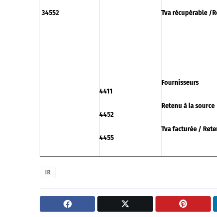
34552
Tva récupérable /R
Fournisseurs
4411
Retenu à la source
4452
Tva facturée / Rete
4455
IR