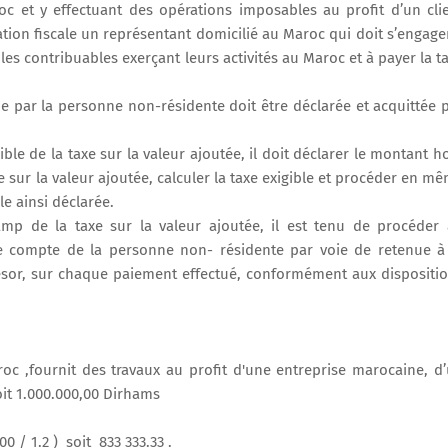
c et y effectuant des opérations imposables au profit d’un cli
ation fiscale un représentant domicilié au Maroc qui doit s’engage
es contribuables exerçant leurs activités au Maroc et à payer la t
ue par la personne non-résidente doit être déclarée et acquittée 
ible de la taxe sur la valeur ajoutée, il doit déclarer le montant h
e sur la valeur ajoutée, calculer la taxe exigible et procéder en m
e ainsi déclarée.
amp de la taxe sur la valeur ajoutée, il est tenu de procéder
e compte de la personne non- résidente par voie de retenue à
résor, sur chaque paiement effectué, conformément aux dispositi
oc ,fournit des travaux au profit d'une entreprise marocaine, d
oit 1.000.000,00 Dirhams
0 / 1.2 ) soit 833 333.33 .