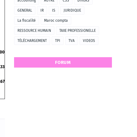
accounting
AUTRE
CSS
DIVERS
GENERAL
IR
IS
JURIDIQUE
La fiscalité
Maroc compta
RESSOURCE HUMAIN
TAXE PROFESSIONELLE
TÉLÉCHARGEMENT
TPI
TVA
VIDEOS
.00
FORUM
.33
.67