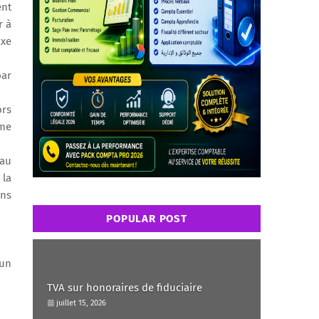
ent
r à
axe
par
ors
ême
 au
 la
ons
POPULAR POST
’un
TVA sur honoraires de fiduciaire
juillet 15, 2026