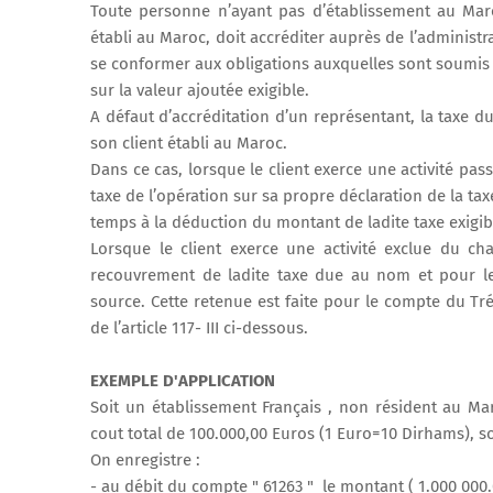
Toute personne n’ayant pas d’établissement au Maro
établi au Maroc, doit accréditer auprès de l’administr
se conformer aux obligations auxquelles sont soumis l
sur la valeur ajoutée exigible.
A défaut d’accréditation d’un représentant, la taxe d
son client établi au Maroc.
Dans ce cas, lorsque le client exerce une activité pass
taxe de l’opération sur sa propre déclaration de la tax
temps à la déduction du montant de ladite taxe exigibl
Lorsque le client exerce une activité exclue du ch
recouvrement de ladite taxe due au nom et pour l
source. Cette retenue est faite pour le compte du T
de l’article 117- III ci-dessous.
EXEMPLE D'APPLICATION
Soit un établissement Français , non résident au Mar
cout total de 100.000,00 Euros (1 Euro=10 Dirhams), s
On enregistre :
- au débit du compte " 61263 " le montant ( 1.000 000.0